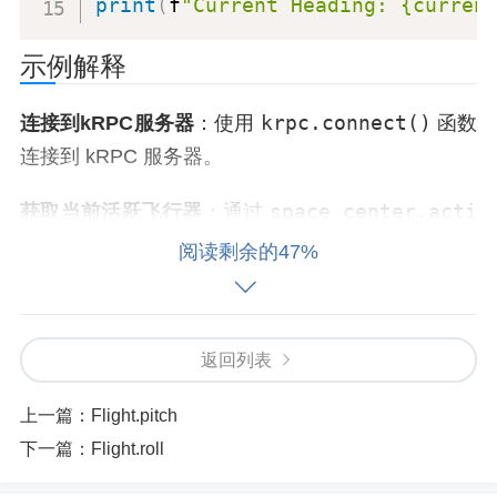
print
(
f
"Current Heading: {curren
示例解释
krpc.connect()
连接到kRPC服务器
：使用
函数
连接到 kRPC 服务器。
space_center.acti
获取当前活跃飞行器
：通过
ve_vessel
获取当前活跃的飞行器对象。
阅读剩余的47%
vessel.fligh
获取飞行器的飞行状态信息
：通过
t()
获取飞行器的飞行状态信息对象。
返回列表
flight_inf
获取飞行器当前的航向角
：通过调用
上一篇：
Flight.pitch
o.heading
属性，获取飞行器当前的航向角，并打
下一篇：
Flight.roll
印结果。