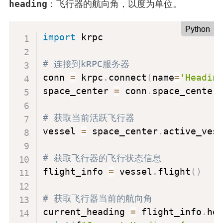
heading
：飞行器的航向角，以度为单位。
Python
import
 krpc

# 连接到kRPC服务器
conn 
=
 krpc
.
connect
(
name
=
'Headin
space_center 
=
 conn
.
space_center

# 获取当前活跃飞行器
vessel 
=
 space_center
.
active_vess
# 获取飞行器的飞行状态信息
flight_info 
=
 vessel
.
flight
(
)
# 获取飞行器当前的航向角
current_heading 
=
 flight_info
.