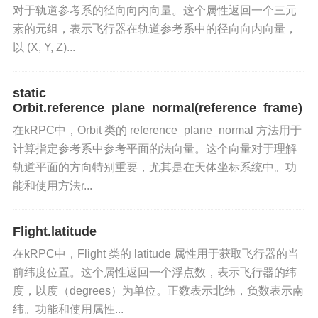
velocity
：获取飞行器在指定参考系中的速度，以
对于轨道参考系的径向向内向量。这个属性返回一个三元
米每秒（m/s）为单位。
素的元组，表示飞行器在轨道参考系中的径向向内向量，
以 (X, Y, Z)...
rotation
：获取飞行器在指定参考系中的旋转，以
四元数 (x, y, z, w) 表示。
static
Orbit.reference_plane_normal(reference_frame)
mean_altitude
：获取飞行器相对于参考体的平
在kRPC中，Orbit 类的 reference_plane_normal 方法用于
均高度，以米为单位。
计算指定参考系中参考平面的法向量。这个向量对于理解
轨道平面的方向特别重要，尤其是在天体坐标系统中。功
surface_altitude
：获取飞行器相对于地表的高
能和使用方法r...
度，以米为单位。
Flight.latitude
在kRPC中，Flight 类的 latitude 属性用于获取飞行器的当
前纬度位置。这个属性返回一个浮点数，表示飞行器的纬
度，以度（degrees）为单位。正数表示北纬，负数表示南
纬。功能和使用属性...