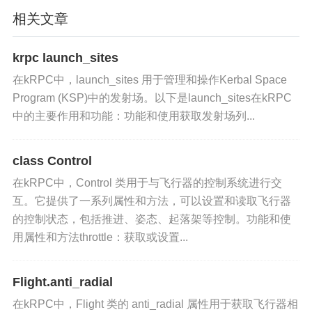
应用场景
相关文章
导航
：在任务执行过程中，使用航向角信息进行导
krpc launch_sites
航和路径规划。
在kRPC中，launch_sites 用于管理和操作Kerbal Space
Program (KSP)中的发射场。以下是launch_sites在kRPC
任务规划
：在任务规划阶段，利用航向角信息设计
中的主要作用和功能：功能和使用获取发射场列...
和优化飞行器的航线和目标位置。
科学研究
：在科学研究中，使用航向角数据进行飞
class Control
行器运动和动力学的分析。
在kRPC中，Control 类用于与飞行器的控制系统进行交
互。它提供了一系列属性和方法，可以设置和读取飞行器
相关类和方法
的控制状态，包括推进、姿态、起落架等控制。功能和使
用属性和方法throttle：获取或设置...
pitch
：获取飞行器的俯仰角，以度为单位。
roll
Flight.anti_radial
：获取飞行器的横滚角，以度为单位。
在kRPC中，Flight 类的 anti_radial 属性用于获取飞行器相