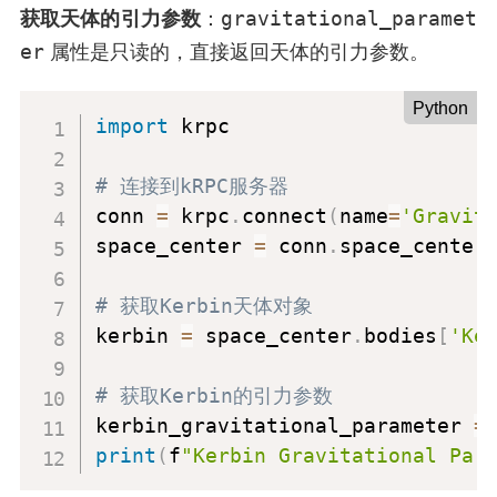
gravitational_paramet
获取天体的引力参数
：
er
属性是只读的，直接返回天体的引力参数。
Python
import
 krpc

# 连接到kRPC服务器
conn 
=
 krpc
.
connect
(
name
=
'Gravit
space_center 
=
 conn
.
space_center

# 获取Kerbin天体对象
kerbin 
=
 space_center
.
bodies
[
'Ke
# 获取Kerbin的引力参数
kerbin_gravitational_parameter 
=
print
(
f
"Kerbin Gravitational Par