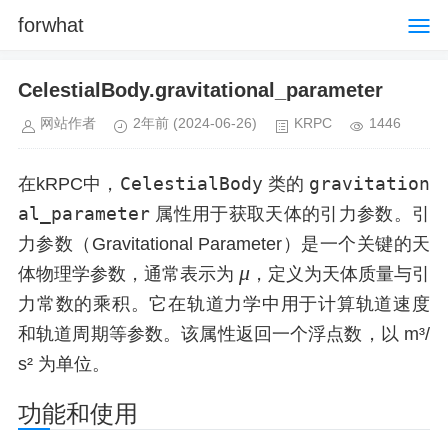
forwhat
CelestialBody.gravitational_parameter
网站作者
2年前
(2024-06-26)
KRPC
1446
CelestialBody
gravitation
在kRPC中，
类的
al_parameter
属性用于获取天体的引力参数。引
力参数（Gravitational Parameter）是一个关键的天
μ
μ
体物理学参数，通常表示为
，定义为天体质量与引
\
力常数的乘积。它在轨道力学中用于计算轨道速度
m
和轨道周期等参数。该属性返回一个浮点数，以 m³/
u
s² 为单位。
功能和使用