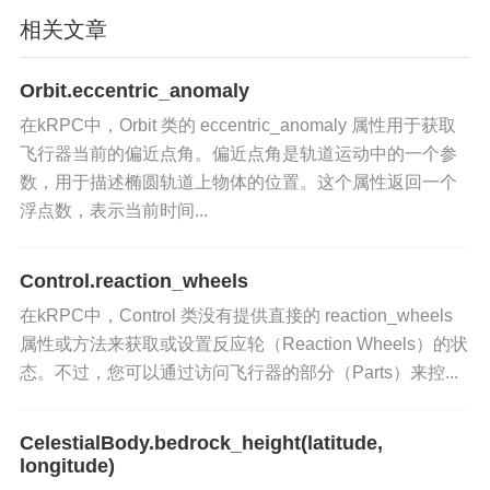
任务规划
：在任务规划阶段，利用天体引力参数设
相关文章
计和优化轨道插入和转移操作。
Orbit.eccentric_anomaly
科学研究
：在科学研究中，使用天体引力参数进行
在kRPC中，Orbit 类的 eccentric_anomaly 属性用于获取
天体物理学和天文学的研究。
飞行器当前的偏近点角。偏近点角是轨道运动中的一个参
数，用于描述椭圆轨道上物体的位置。这个属性返回一个
相关属性和方法
浮点数，表示当前时间...
mass
：获取天体的质量，以千克（kg）为单位。
Control.reaction_wheels
orbit
：获取天体的轨道信息。
在kRPC中，Control 类没有提供直接的 reaction_wheels
属性或方法来获取或设置反应轮（Reaction Wheels）的状
态。不过，您可以通过访问飞行器的部分（Parts）来控...
CelestialBody.bedrock_height(latitude,
longitude)