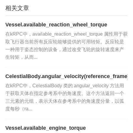
来获取当前俯仰值，并打印结果。
相关文章
control.pitch
设置俯仰值
：将
设置为 0.5，表
Vessel.available_reaction_wheel_torque
示将俯仰设置为50%，并打印确认信息。
在kRPC中，available_reaction_wheel_torque 属性用于获
应用场景
取飞行器当前所有反应轮能够提供的可用转矩。反应轮是
一种用于姿态控制的设备，通过改变飞轮的旋转速度来产
飞行控制
：在飞行过程中，通过编程方式调整俯
生转矩，从而...
仰，以控制飞行器的上下运动。
CelestialBody.angular_velocity(reference_frame)
自动化任务
：在自动化脚本中，根据需要调整俯
在kRPC中，CelestialBody 类的 angular_velocity 方法用
仰，以确保飞行器按照预期进行操作。
于获取天体在指定参考系中的角速度。这个方法返回一个
三元素的元组，表示天体在参考系中的角速度分量，以弧
调试和测试
：在飞行器设计和测试过程中，使用俯
度每秒（ra...
仰接口进行精确的控制和调试。
相关方法和属性
Vessel.available_engine_torque