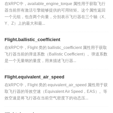
在kRPC中，available_engine_torque 属性用于获取飞行
Control
throttle
y
类的其他方法和属性
：如
、
器当前所有激活引擎能够提供的可用转矩。这个属性返回
aw
roll
sas
rcs
gear
lights
brake
、
、
、
、
、
、
一个元组，包含两个向量，分别表示飞行器在三个轴（X、
s
Y、Z）上的最大和最...
等，用于控制飞行器的各个方面。
Vessel
类
：获取飞行器对象，访问其轨道、飞行
Flight.ballistic_coefficient
状态和控制等信息。
在kRPC中，Flight 类的 ballistic_coefficient 属性用于获取
飞行器当前的弹道系数（Ballistic Coefficient）。弹道系数
是一个无量纲的量度，用来描述飞行器...
Flight.equivalent_air_speed
在kRPC中，Flight 类的 equivalent_air_speed 属性用于获
取飞行器的等效空速（Equivalent Air Speed，EAS）。等
效空速是将飞行器在当前空气密度下的动态压...