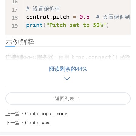
# 设置俯仰值
control
.
pitch 
=
0.5
# 设置俯仰到50
print
(
"Pitch set to 50%"
)
示例解释
krpc.connect()
连接到kRPC服务器
：使用
函数
连接到 kRPC 服务器。
阅读剩余的44%
space_center.acti
获取当前活跃飞行器
：通过
ve_vessel
获取当前活跃的飞行器对象。
返回列表
vessel.control
获取控制对象
：通过
获取控制
上一篇：
Control.input_mode
对象。
下一篇：
Control.yaw
control.pitch
获取当前俯仰值
：通过访问
属性