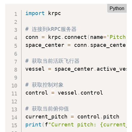
Python
import
 krpc

# 连接到kRPC服务器
conn 
=
 krpc
.
connect
(
name
=
'Pitch 
space_center 
=
 conn
.
space_center

# 获取当前活跃飞行器
vessel 
=
 space_center
.
active_vess
# 获取控制对象
control 
=
 vessel
.
control

# 获取当前俯仰值
current_pitch 
=
 control
.
print
(
f
"Current pitch: {current_