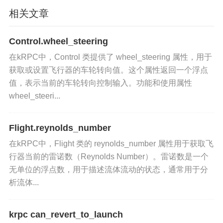
相关文章
响应速度。
任务规划
：在任务规划阶段，使用可用转矩信息来
Control.wheel_steering
设计和优化飞行器的控制系统。
在kRPC中，Control 类提供了 wheel_steering 属性，用于
获取或设置飞行器的车轮转向值。这个属性返回一个浮点
性能分析
：在任务执行过程中，实时监控和分析飞
值，表示当前的车轮转向控制输入。功能和使用属性
行器的转矩，以评估控制系统的表现和调整任务计
wheel_steeri...
划。
Flight.reynolds_number
在kRPC中，Flight 类的 reynolds_number 属性用于获取飞
行器当前的雷诺数（Reynolds Number）。雷诺数是一个
无单位的浮点数，用于描述流体流动的状态，通常用于分
析流体...
krpc can_revert_to_launch