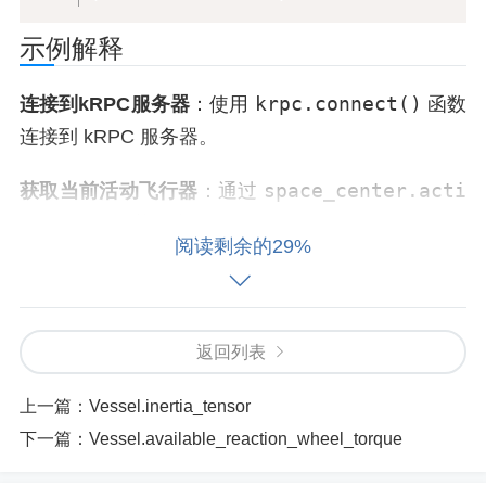
示例解释
krpc.connect()
连接到kRPC服务器
：使用
函数
连接到 kRPC 服务器。
space_center.acti
获取当前活动飞行器
：通过
ve_vessel
获取当前活动飞行器。
阅读剩余的29%
vessel.availabl
获取飞行器的可用转矩
：通过
e_torque
属性获取飞行器在三个轴上的最大和最
小可用转矩，并打印结果。
返回列表
应用场景
上一篇：
Vessel.inertia_tensor
下一篇：
Vessel.available_reaction_wheel_torque
姿态控制
：在任务执行过程中，根据飞行器的可用
转矩优化姿态控制策略，以确保飞行器的稳定性和