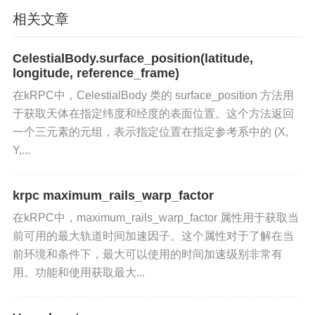
相关文章
应用场景
CelestialBody.surface_position(latitude,
轨道分析
：在轨道分析中，使用轨道速度信息确定
longitude, reference_frame)
飞行器在轨道上的运动特性。
在kRPC中，CelestialBody 类的 surface_position 方法用
于获取天体在指定纬度和经度的表面位置。这个方法返回
任务规划
：在任务规划阶段，利用轨道速度信息设
一个三元素的元组，表示指定位置在指定参考系中的 (X,
计和优化轨道插入和转移操作。
Y,...
科学研究
：在科学研究中，使用轨道速度数据进行
krpc maximum_rails_warp_factor
天体物理学和天文学的研究。
在kRPC中，maximum_rails_warp_factor 属性用于获取当
相关类和方法
前可用的最大轨道时间加速因子。这个属性对于了解在当
前环境和条件下，最大可以使用的时间加速级别非常有
radius
：获取飞行器当前轨道的半径，以米为单
用。功能和使用获取最大...
位。