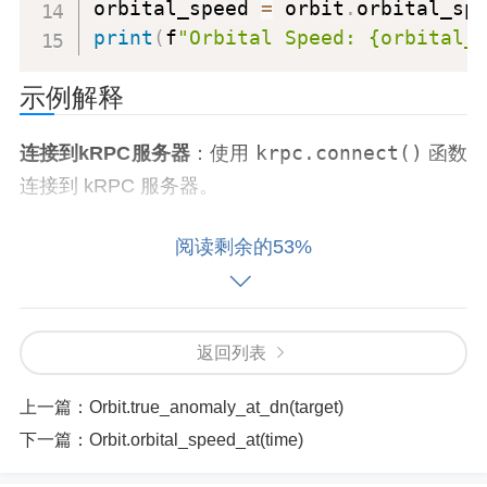
orbital_speed 
=
 orbit
.
print
(
f
"Orbital Speed: {orbital_
示例解释
krpc.connect()
连接到kRPC服务器
：使用
函数
连接到 kRPC 服务器。
space_center.acti
获取当前活跃飞行器
：通过
阅读剩余的53%
ve_vessel
获取当前活跃的飞行器对象。
vessel.orbit
获取飞行器的轨道信息
：通过
获取
返回列表
飞行器的轨道信息对象。
上一篇：
Orbit.true_anomaly_at_dn(target)
orbit.orb
获取飞行器的当前轨道速度
：通过调用
下一篇：
Orbit.orbital_speed_at(time)
ital_speed
属性，获取飞行器的当前轨道速度，
并打印结果。