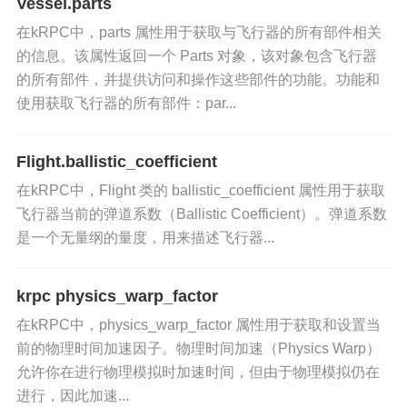
Vessel.parts
semi_major_axis
：获取轨道的半长轴，以米为
在kRPC中，parts 属性用于获取与飞行器的所有部件相关
单位。
的信息。该属性返回一个 Parts 对象，该对象包含飞行器
的所有部件，并提供访问和操作这些部件的功能。功能和
semi_minor_axis
：获取轨道的半短轴，以米为
使用获取飞行器的所有部件：par...
单位。
apoapsis
：获取轨道的远地点高度，以米为单位。
Flight.ballistic_coefficient
在kRPC中，Flight 类的 ballistic_coefficient 属性用于获取
periapsis
：获取轨道的近地点高度，以米为单
飞行器当前的弹道系数（Ballistic Coefficient）。弹道系数
位。
是一个无量纲的量度，用来描述飞行器...
apoapsis_altitude
：获取轨道的远地点高度
krpc physics_warp_factor
（相对于天体表面），以米为单位。
在kRPC中，physics_warp_factor 属性用于获取和设置当
前的物理时间加速因子。物理时间加速（Physics Warp）
periapsis_altitude
：获取轨道的近地点高度
允许你在进行物理模拟时加速时间，但由于物理模拟仍在
（相对于天体表面），以米为单位。
进行，因此加速...