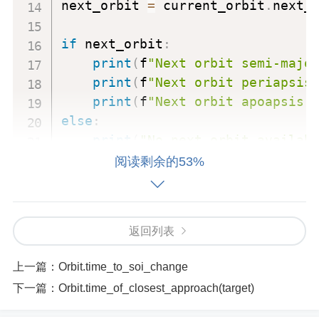
next_orbit 
=
 current_orbit
.
next_o
if
 next_orbit
:
print
(
f
"Next orbit semi-majo
print
(
f
"Next orbit periapsis
print
(
f
"Next orbit apoapsis:
else
:
print
(
"No next orbit availab
阅读剩余的53%
示例解释
krpc.connect()
连接到kRPC服务器
：使用
函数
返回列表
连接到 kRPC 服务器。
上一篇：
Orbit.time_to_soi_change
space_center.acti
获取当前活跃飞行器
：通过
下一篇：
Orbit.time_of_closest_approach(target)
ve_vessel
获取当前活跃的飞行器对象。