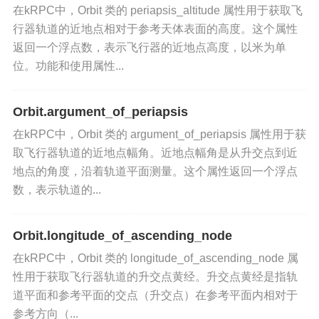
在kRPC中，Orbit 类的 periapsis_altitude 属性用于获取飞
科学研究
：在科学研究中，使用下一个轨道数据进
行器轨道的近地点相对于参考天体表面的高度。这个属性
行天体物理学和天文学的研究，分析不同引力区域
返回一个浮点数，表示飞行器的近地点高度，以米为单
之间的相互作用。
位。功能和使用属性...
相关方法和属性
Orbit.argument_of_periapsis
time_to_soi_change
：获取飞行器到达下一个
在kRPC中，Orbit 类的 argument_of_periapsis 属性用于获
取飞行器轨道的近地点幅角。近地点幅角是从升交点到近
引力影响区域变化所需的时间，以秒为单位。
地点的角度，沿着轨道平面测量。这个属性返回一个浮点
semi_major_axis
数，表示轨道的...
：获取轨道的半长轴，以米为
单位。
Orbit.longitude_of_ascending_node
periapsis
：获取轨道的近地点高度，以米为单
在kRPC中，Orbit 类的 longitude_of_ascending_node 属
位。
性用于获取飞行器轨道的升交点黄经。升交点黄经是指轨
道平面和参考平面的交点（升交点）在参考平面内相对于
apoapsis
：获取轨道的远地点高度，以米为单位。
参考方向（...