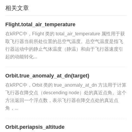
vessel.orbit
获取飞行器的当前轨道信息
：通过
相关文章
获取飞行器的轨道信息对象。
Flight.total_air_temperature
current
获取飞行器的下一个轨道信息
：通过调用
在kRPC中，Flight 类的 total_air_temperature 属性用于获
_orbit.next_orbit
属性，获取飞行器的下一个
取飞行器当前所处位置的总空气温度。总空气温度是指飞
轨道。如果有下一个轨道，则打印其半长轴、近地
行器运动中的静止气体温度（静温）和由于飞行器速度引
点和远地点等信息；如果没有，则打印相应提示。
起的动能转化...
应用场景
Orbit.true_anomaly_at_dn(target)
轨道分析
：在轨道分析中，使用下一个轨道信息确
在kRPC中，Orbit 类的 true_anomaly_at_dn 方法用于计算
定飞行器在新的引力影响区域的轨道特性。
飞行器在降交点（descending node）处的真近点角。这个
方法返回一个浮点数，表示飞行器在降交点处的真近点
任务规划
：在任务规划阶段，利用下一个轨道信息
角，...
设计和优化轨道插入和转移操作，确保飞行器进入
预期的轨道。
Orbit.periapsis_altitude